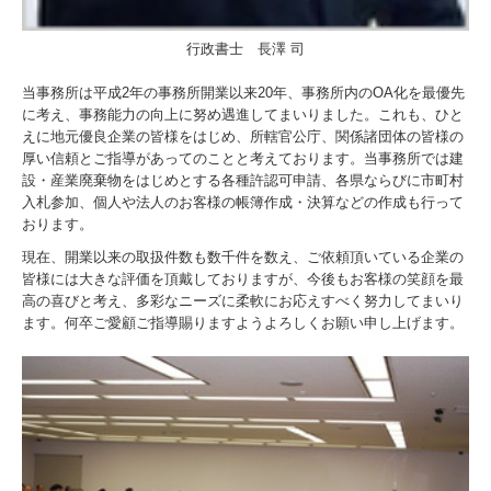
行政書士 長澤 司
当事務所は平成2年の事務所開業以来20年、事務所内のOA化を最優先
に考え、事務能力の向上に努め遇進してまいりました。これも、ひと
えに地元優良企業の皆様をはじめ、所轄官公庁、関係諸団体の皆様の
厚い信頼とご指導があってのことと考えております。当事務所では建
設・産業廃棄物をはじめとする各種許認可申請、各県ならびに市町村
入札参加、個人や法人のお客様の帳簿作成・決算などの作成も行って
おります。
現在、開業以来の取扱件数も数千件を数え、ご依頼頂いている企業の
皆様には大きな評価を頂戴しておりますが、今後もお客様の笑顔を最
高の喜びと考え、多彩なニーズに柔軟にお応えすべく努力してまいり
ます。何卒ご愛顧ご指導賜りますようよろしくお願い申し上げます。